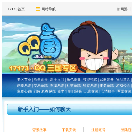
17173首页
网站导航
新网游
专区首页
|
故事背景
|
新手入门
|
角色职业
|
技能招式
|
武器装备
|
物品道具
副职系统
|
交易系统
|
军团系统
|
社交系统
|
师徒系统
|
排名系统
|
游戏公会
主职心得
(
剑侍
豪杰
阴阳
仙术
)|
副职经验
|
玩家交流
|
心情故事
|
军团交流
新手入门――如何聊天
背景故事
下载安装
注册账号
登陆游