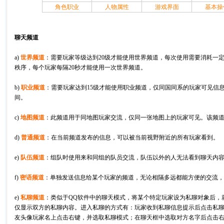
角色职业
人物属性
游戏界面
基本操
聊天频道
a)
世界频道
：
需要玩家等级达到20级才能使用世界频道，每次使用需要消耗一
秩序，每个玩家每隔20秒才能使用一次世界频道。
b)
职业频道
：
需要玩家达到15级才能使用职业频道，仅同国同系的玩家可见信
间。
c)
地图频道
：
此频道用于同地图玩家交流，仅同一张地图上的玩家可见。该频道
d)
普通频道
：
在当前频道发布的信息，可以被当前视野附近的所有玩家看到。
e)
队伍频道
：
组队时使用来和同组的队员交流，队伍以外的人无法看到聊天内
f)
密语频道
：
单独发送信息给某个玩家的频道，无论相隔多远都能方便的交流，
e)
私聊频道
：
类似于QQ软件中的聊天模式，将某个特定玩家设为私聊对象后，
仅显示双方的私聊内容。进入私聊的方式有：玩家收到私聊信息提示后点击私
友头像玩家名上点击右键，并选取私聊模式；在聊天框中选取对方名字后点击