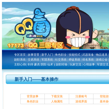
专区首页
|
故事背景
|
新手入门
|
角色职业
|
技能招式
|
武器装备
|
物品道具
副职系统
|
交易系统
|
军团系统
|
社交系统
|
师徒系统
|
排名系统
|
游戏公会
主职心得
(
剑侍
豪杰
阴阳
仙术
)|
副职经验
|
玩家交流
|
心情故事
|
军团交流
新手入门――基本操作
背景故事
下载安装
注册账号
登陆游
角色职业
人物属性
游戏界面
基本操