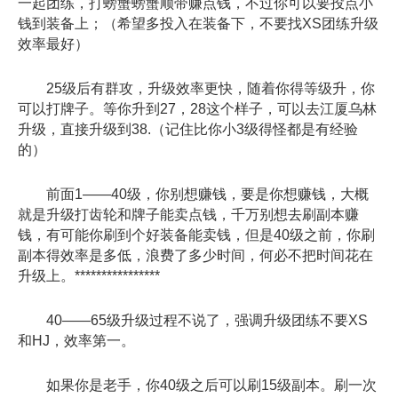
一起团练，打螃蟹螃蟹顺带赚点钱，不过你可以要投点小
钱到装备上；（希望多投入在装备下，不要找XS团练升级
效率最好）
25级后有群攻，升级效率更快，随着你得等级升，你
可以打牌子。等你升到27，28这个样子，可以去江厦乌林
升级，直接升级到38.（记住比你小3级得怪都是有经验
的）
前面1——40级，你别想赚钱，要是你想赚钱，大概
就是升级打齿轮和牌子能卖点钱，千万别想去刷副本赚
钱，有可能你刷到个好装备能卖钱，但是40级之前，你刷
副本得效率是多低，浪费了多少时间，何必不把时间花在
升级上。****************
40——65级升级过程不说了，强调升级团练不要XS
和HJ，效率第一。
如果你是老手，你40级之后可以刷15级副本。刷一次