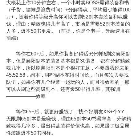
大概花上你10分钟左右，一个小时卖BOSS爆得装备和书
（千货，摆摊是浪费时间）+分解得魂，平均最少能得100
万+，随着你得等级升高你可以去刷52副本卖装备和魂赚
钱，理由：精致魂得几率高了，市场是需要52副本装备的
人多，爆本50书更发。（前提，你是个老手，升级速度在
前端）
等你在60+后，如果你装备好得话6分钟能刷次襄阳副
本，但是襄阳副本的装备基本都是30装备，都有分解精致
魂几率，所以刷襄阳副本是个很好主意，不要跟我说去刷
45.52.58，副本，哪些副本花得时间长，而且每次去要找
队伍，如果你有几个经常一起玩的人，而且很效率的，那
可以去刷这些高级副本，还有爆50书得几率，其强调
——————效率
等你65+后，就更好赚钱了，找个好朋友XS+个YY，
无限刷65副本是最赚钱，理由65副本50书暴率高，分解精
致魂得几率多，爆出得蓝装得价值也高，如果爆了极品属
性装跟爆本50书同样。