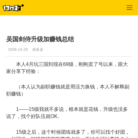
专区_《QQ三国》
>
剑侍
>
正文
吴国剑侍升级加赚钱总结
2008-10-29
帅多多
本人4月玩三国到现在69级，刚刚卖了号以来，跟大
家分享下经验：
（本人认为副职赚钱就是用活力换钱，本人不解释副
职赚钱）
1——15级我就不多说，根本就是花钱，升级也没多
说了，找个好队伍就OK.
15级之后，这个时候团练就多了，你可以找个好团，