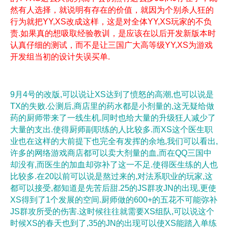
然有人选择，就说明有存在的价值，就因为个别杀人狂的
行为就把YY,XS改成这样，这是对全体YY,XS玩家的不负
责.如果真的想吸取经验教训，是应该在以后开发新版本时
认真仔细的测试，而不是让三国广大高等级YY,XS为游戏
开发组当初的设计失误买单.
9月4号的改版,可以说让XS达到了愤怒的高潮,也可以说是
TX的失败.公测后,商店里的药水都是小剂量的,这无疑给做
药的厨师带来了一线生机.同时也给大量的升级狂人减少了
大量的支出.使得厨师副职练的人比较多.而XS这个医生职
业也在这样的大前提下也完全有发挥的余地,我们可以看出,
许多的网络游戏商店都可以卖大剂量的血,而在QQ三国中
却没有,而医生的加血却弥补了这一不足.使得医生练的人也
比较多.在20以前可以说是熬过来的,对法系职业的玩家,这
都可以接受,都知道是先苦后甜.25的JS群攻JN的出现,更使
XS得到了1个发展的空间.厨师做的600+的五花不可能弥补
JS群攻所受的伤害.这时候往往就需要XS组队,可以说这个
时候XS的春天也到了,35的JN的出现可以使XS能踏入单练