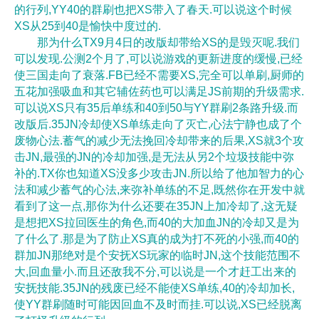
的行列,YY40的群刷也把XS带入了春天.可以说这个时候
XS从25到40是愉快中度过的.
那为什么TX9月4日的改版却带给XS的是毁灭呢.我们
可以发现.公测2个月了,可以说游戏的更新进度的缓慢,已经
使三国走向了衰落.FB已经不需要XS,完全可以单刷,厨师的
五花加强吸血和其它辅佐药也可以满足JS前期的升级需求.
可以说XS只有35后单练和40到50与YY群刷2条路升级.而
改版后.35JN冷却使XS单练走向了灭亡,心法宁静也成了个
废物心法.蓄气的减少无法挽回冷却带来的后果,XS就3个攻
击JN,最强的JN的冷却加强,是无法从另2个垃圾技能中弥
补的.TX你也知道XS没多少攻击JN.所以给了他加智力的心
法和减少蓄气的心法,来弥补单练的不足,既然你在开发中就
看到了这一点,那你为什么还要在35JN上加冷却了,这无疑
是想把XS拉回医生的角色,而40的大加血JN的冷却又是为
了什么了.那是为了防止XS真的成为打不死的小强,而40的
群加JN那绝对是个安抚XS玩家的临时JN,这个技能范围不
大,回血量小.而且还敌我不分,可以说是一个才赶工出来的
安抚技能.35JN的残废已经不能使XS单练,40的冷却加长,
使YY群刷随时可能因回血不及时而挂.可以说,XS已经脱离