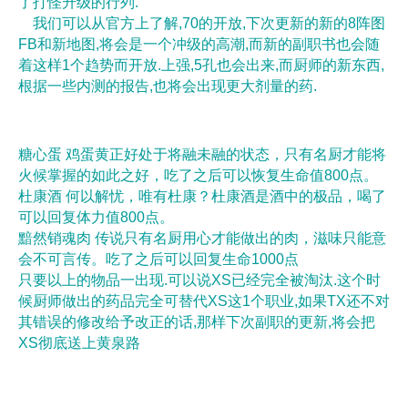
了打怪升级的行列.
我们可以从官方上了解,70的开放,下次更新的新的8阵图
FB和新地图,将会是一个冲级的高潮,而新的副职书也会随
着这样1个趋势而开放.上强,5孔也会出来,而厨师的新东西,
根据一些内测的报告,也将会出现更大剂量的药.
糖心蛋 鸡蛋黄正好处于将融未融的状态，只有名厨才能将
火候掌握的如此之好，吃了之后可以恢复生命值800点。
杜康酒 何以解忧，唯有杜康？杜康酒是酒中的极品，喝了
可以回复体力值800点。
黯然销魂肉 传说只有名厨用心才能做出的肉，滋味只能意
会不可言传。吃了之后可以回复生命1000点
只要以上的物品一出现.可以说XS已经完全被淘汰.这个时
候厨师做出的药品完全可替代XS这1个职业,如果TX还不对
其错误的修改给予改正的话,那样下次副职的更新,将会把
XS彻底送上黄泉路