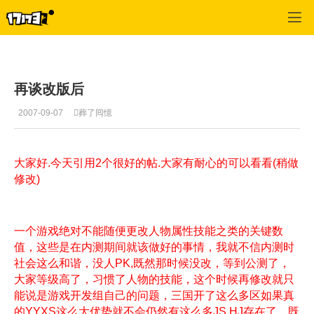
专区_《QQ三国》
>
军团交流
>
正文
再谈改版后
2007-09-07
葬了囘憶
大家好.今天引用2个很好的帖.大家有耐心的可以看看(稍做
修改)
一个游戏绝对不能随便更改人物属性技能之类的关键数
值，这些是在内测期间就该做好的事情，我就不信内测时
社会这么和谐，没人PK,既然那时候没改，等到公测了，
大家等级高了，习惯了人物的技能，这个时候再修改就只
能说是游戏开发组自己的问题，三国开了这么多区如果真
的YYXS这么大优势就不会仍然有这么多JS,HJ存在了，既