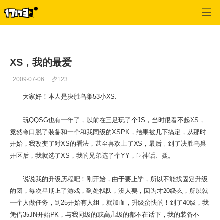
专区_《QQ三国》
>
仙术
>
正文
XS，我的最爱
2009-07-06
夕123
大家好！本人是决胜乌巢53小XS.
玩QQSG也有一年了，以前在三足玩了个JS，当时很看不起XS，
竟然夸口脱了装备和一个和我同级的XSPK，结果被几下搞定，从那时
开始，我改变了对XS的看法，甚至喜欢上了XS，最后，到了决胜乌巢
开区后，我就选了XS，我的兄弟选了个YY，叫神话、焱。
说说我的升级历程吧！刚开始，由于要上学，所以不能找固定升级
的团，每次星期上了游戏，到处找队，没人要，因为才20级么，所以就
一个人做任务，到25开始有人组，就加血，升级蛮快的！到了40级，我
凭借35JN开始PK，与我同级的或高几级的都不在话下，我的装备不