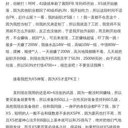
好，但耐打！呵呵，41级就单刷了襄阳FB.等到45开始，XS就开始败
落，因为其他职业都回了40或45的JN，我开始吃力，所以这段时间不适
合PK，赶什么呢？一看，我的副职才5级！！！我一直都不在意这个，
因为我想当刨丁，但我的兄弟是刨丁，所以我就选了工匠，我觉得不实
用就不怎么升副职，反正也没做的，于是我开始升副职，而且刚开始很
穷，不会赚钱，就回**人，可后来发现，工匠赚钱超猛，吓了我一跳！
最多一天赚了200W，我做水晶14W一组，高锅10W一组，中强80W一
组，摆摊，顺便**人，一天就赚了200W，高兴地我都睡不着。几天就把
副职升到9级，到现在我升到53而且学了50JN，2500W买的，由于武器
垃圾，所以50JN才打怪4700++，很悲哀吧！不要笑话我啊！
接着我想为XS伸冤，因为XS才是PK王！
直到现在我用的还是40+6没改的武器，因为一般没时间赚钱，所以
要买装备就要寄售，所以准备到50以上一次性买好装备坚持到60几级，
虽然我现在装备很烂，但和我同级，一身IP的各职业都P不了我，除了
XS，聪明的人一般不会和级数差不多的XSPK，因为废药也打不死，而
且XS把凝神心法升到6级以上基本就可以和JS强鸟了，绝对把他们气地
眼睛发绿，而且XS要厉害必须多点抗，很花钱，如果想玩好XS就得放