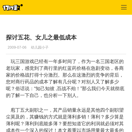
专区_《QQ三国》
>
庖丁
>
正文
探讨五花、女儿之最低成本
2009-07-06
幼儿园小子
玩三国游戏已经有一年多时间了，作为一名三国老区的
老玩家，感觉到了商行里的红蓝药价格在急剧变动，各商
家的价格战打得十分激烈。那么在这激烈的竞争的背后，
您对商行药品的成本了解有几分呢？对别人又了解多少
呢？俗话说：“知己知彼 ,百战不殆！”那么我们今天就彻底
的了解一下自己，也分析一下别人。
庖丁五大副职之一，其产品销量永远是其他四个副职望
尘莫及的，其赚钱的方式就是薄利多销！薄利？多少算是
薄利呢？薄利到底能多薄？要想知道它的利润就必须对其
成本作一个深入的探讨！本文着重以市场用量最大最多的