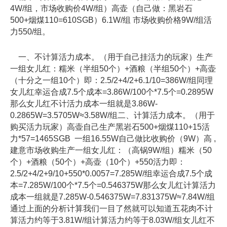
4W/组，市场收购价4W/组）高壶（自己做：黑岩石
500+烟煤110=610SGB）6.1W/组 市场收购价格9W/组活
力550/组。
一、不计算活力成本。（用于自己挂活力的玩家）生产
一组女儿红：糯米（半组50个）+酒粮（半组50个）+高壶
（十分之一组10个）即：2.5/2+4/2+6.1/10=386W/组同理
女儿红幸运合成7.5个成本=3.86W/100个*7.5个=0.2895W
那么女儿红不计活力成本一组就是3.86W-
0.2865W=3.5705W≈3.58W/组二、计算活力成本。（用于
购买活力玩家）高壶自己生产黑岩石500+烟煤110+15活
力*57=1465SGB 一组16.55W自己做比收购价（9W）高 ,
建意市场收购生产一组女儿红：（高锅9W/组）糯米（50
个）+酒粮（50个）+高壶（10个）+550活力即：
2.5/2+4/2+9/10+550*0.0057=7.285W/组幸运合成7.5个成
本=7.285W/100个*7.5个=0.546375W那么女儿红计算活力
成本一组就是7.285W-0.546375W=7.831375W≈7.84W/组
通过上面的分析计算我们一目了然就可以知道五花肉不计
算活力约等于3.81W/组计算活力约等于8.03W/组女儿红不