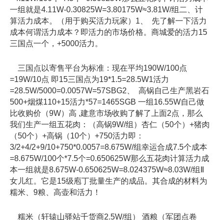
一组就是4.11W-0.30825W=3.80175W≈3.81W/组二、计
算活力成本。（用于购买活力玩家）1、 先了解一下活力
成本何谓活力成本？即活力的市场价格。商城爱的活力15
三国点一个，+5000活力。
三国点以寄售平台为标准：现在平均190W/100点
=19W/10点 即15三国点为19*1.5=28.5W1活力
=28.5W/5000=0.0057W=57SBG2、 高锅自己生产黑岩石
500+烟煤110+15活力*57=1465SGB 一组16.55W自己做
比收购价（9W）高 ,建意市场收购了解了上面2点，那么
我们生产一组五花肉：（高锅9W/组）杏仁（50个）+猪肉
（50个）+高锅（10个）+750活力即：
3/2+4/2+9/10+750*0.0057=8.675W/组幸运合成7.5个成本
=8.675W/100个*7.5个=0.650625W那么五花肉计算活力成
本一组就是8.675W-0.650625W=8.024375W≈8.03W/组Ⅱ
女儿红。它是15级庖丁批量生产的成品。其合成的材料为
糯米、9粮、高壶和活力！
糯米（轩辕山驿站千货商2.5W/组） 酒粮（军团点卷