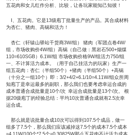
五花肉和女儿红作分析、比较，让各玩家能知己知彼！
Ⅰ、五花肉。它是13级庖丁批量生产的产品。其合成材料
为杏仁、猪肉、高锅和活力！
杏仁（轩辕山驿站千货商3W/组） 猪肉（军团点卷4W/
组，市场收购价4W/组）高锅（自己做：黑岩石500+烟煤
110=610SGB）6.1W/组 市场收购价格9W/组活力750/组
一、不计算活力成本。（用于自己挂活力的玩家）生产一
组五花肉：杏仁（半组50个）+猪肉（半组50个）+高锅
（十分之一组10个）即：3/2+4/2+6.1/10=4.11W/组众所周
知庖丁是幸运最多的副职，那么我们也要考虑幸运合成的
成本普通合成批量是10个/次 幸运合成批量是13个/次。 根
据20级庖丁的经验总结：平均10次普通合成就有2.5次幸
运合成。
那么就是说批量合成10次可以得到107.5个成品，做一
组多了7.5个，那么我们应该减掉这7.5个的成本7.5个成本
=4.11W/100个*7.5个=0.30825W那么五花肉不计活力成本