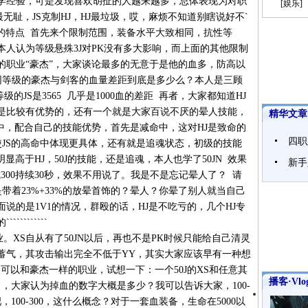
学经验，可是发现喜欢胡扯的人越来越多，总体表现为对职
[
娱乐
]
无耻，JS克制HJ，HJ最垃圾，哎，麻烦不知道别瞎说好不`
业PK时候的特点 首先来个限制范围，装备水平大致相同，抗性等
人认为等级悬殊3J对PK没有多大影响，而上面的其他限制
的职业“豪杰”，大家谈论最多的无意于是他的血多，防高以
同等级的豪杰与剑客的血量差距到底是多少么？本人是三顾
同等级的JS是3565 几乎是1000血的差距 再者，大家都知道HJ
该是比较有优势的，还有一个就是大家百说不厌的晕人技能，
精华文章
命中，配合自己的技能优势，首先是减命中，这对HJ是致命的
四职
使JS的高命中体现更具体，还有就是追魂状态，初级的技能
明显高于HJ，50J的技能，还是追魂，本人也学了50JN 效果
新手
秒减300持续30秒，效果不用说了。我是不是忘记晕人了？ 请
带着23%+33%的放晕首饰的？晕人？你晕了别人就当自己
说的是1V1的情况，群殴的话，HJ是不吃亏的，几个HJ专
```````
。XS自从有了50JN以后，再也不是PK时候只能给自己清灵
蓄气，其攻击输出完全不低于YY，其实大家应该早有一种想
力可以和豪杰一样的职业，试想一下：一个50J的XS和任意其
播客·Vlo
，大家认为掉血的数字大概是多少？我可以告诉大家，100-
100-300，这什么概念？对于一套血装备，生命在5000以