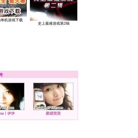
的单机游戏下载
史上最难游戏第2辑
片
ma丨伊伊
榮燿寶寶