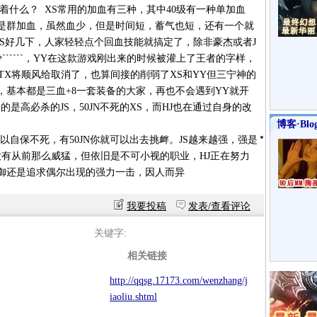
着什么？ XS常用的加血有三种，其中40级有一种单加血
就是群加血，虽然血少，但是时间短，蓄气也短，还有一个就
S好几下，人家轻轻点个回血技能就搞定了，除非豪杰或者J
`````，YY在这款游戏刚出来的时候被灌上了王者的字样，
好在TX将顺风给取消了，也算间接的削弱了XS和YY但三宁神的
，基本都是三血+8一套装备的大家，再也不会遇到YY就开
是高必杀的JS，50JN不死的XS，而HJ也在通过自身的改
博客·Blo
可以自保不死，有50JN你就可以出去挑衅。JS越来越强，强是
没有从前那么威猛，但依旧是不可小视的职业，HJ正在努力
御还是追求偶尔出现的强力一击，因人而异
我要投稿
发表/查看评论
关键字:
相关链接
http://qqsg.17173.com/wenzhang/j
iaoliu.shtml