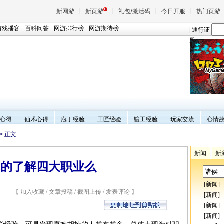
新网游
新页游
礼包/激活码
今日开服
热门页游
游戏播客
-
百科问答
-
网游排行榜
-
网游期待榜
|
通行证
册
魔兽
天堂
王权与
心得
仙术心得
庖丁经验
工匠经验
镶工经验
玩家交流
心情
> 正文
新闻
新
真的了解四大职业么
[
新闻
]
4 【
加入收藏
/
文章投稿
/
截图上传
/
发表评论
】
[
新闻
]
[
新闻
]
[
新闻
]