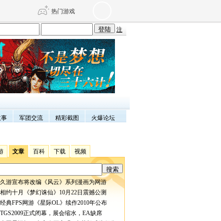
热门游戏
注
DNF
传奇4
剑网3旗舰版
新天龙八部
自由
诛仙世界
仙剑世界
故事
军团交流
精彩截图
火爆论坛
游
文章
百科
下载
视频
久游宣布将改编《风云》系列漫画为网游
相约十月《梦幻诛仙》10月22日震撼公测
经典FPS网游《星际OL》续作2010年公布
TGS2009正式闭幕，展会缩水，EA缺席