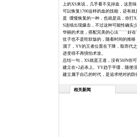
上的XS来说，几乎看不见掉血，这意味
可以恢复1700这样的血的技能，还有
是 缓慢恢复的一种，也就是说，你打X
S连续出现爆击，不过这种可能性确实少`
华丽的术攻，搭配完美的心法``````
仗子也不是吃软饭的，随着时间的推移
溜了，YY的王者位置在下降，取而代之的
进变得不再惧怕术攻。
总结一句，XS就是王道，没有50JN你
建立在+2必杀上。YY趋于平缓，随便
建立属于自己的时代，是追求绝对的防
相关新闻