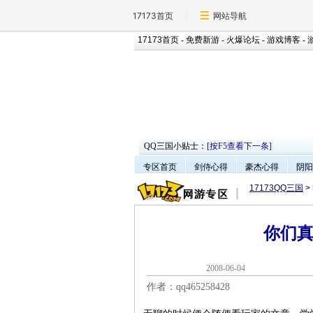
17173首页
网站导航
17173首页
-
免费新游
-
火爆论坛
-
游戏博客
-
QQ三国小贴士：
[按F5查看下一条]
专区首页
剑侍心得
豪杰心得
阴阳
17173QQ三国
>
你们
2008-06-0
作者：qq465258428