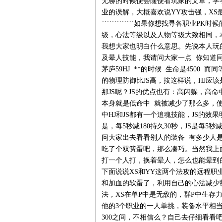
无聊的时候便会随便看玩家的文章，学
业的误解，大概喜欢说YY攻击强，XS最
`````````````如果你想找寻各职
级，心法等级以及人物等级大致相同，本
我想大家也明白什么意思。先说本人玩
及晕人技能，我请问大家一点 你知道
茅庐59HJ **的时候 生命是4500 而
的物理防御比JS高，按这样说，HJ应
那JS呢？JS的优点也有：高闪躲，高
本身就是低命中 就被减少了那么多，
中HJ和JS都有一个追魂技能，JS的效果
是，每5秒减180持久30秒，JS是每5
问大家出去看看别人的装备 有多少人是
吃了个双簧蛋吧，那么凑巧。当然我上面
打一个人打，换着晕人，怎么也能晕到的`````
下面说说XS和YY这两个法攻的远程职业
和加血的软蛋了，利用自己的心法减少
法，XS在单P中是无敌的，群P中生存
他的3个职业的一人单挑，装备水平相当
300之间，不相信么？自己去仔细看看吧，