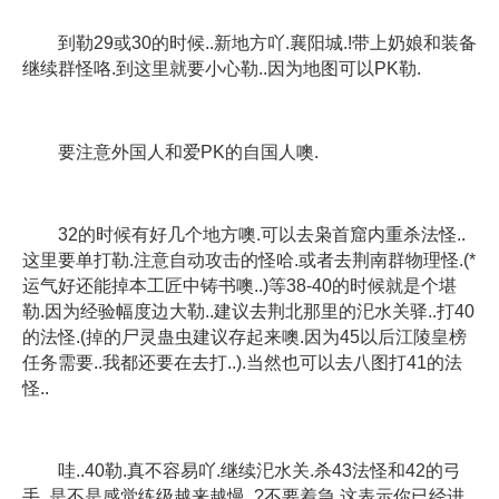
到勒29或30的时候..新地方吖.襄阳城.!带上奶娘和装备
继续群怪咯.到这里就要小心勒..因为地图可以PK勒.
要注意外国人和爱PK的自国人噢.
32的时候有好几个地方噢.可以去枭首窟内重杀法怪..
这里要单打勒.注意自动攻击的怪哈.或者去荆南群物理怪.(*
运气好还能掉本工匠中铸书噢..)等38-40的时候就是个堪
勒.因为经验幅度边大勒..建议去荆北那里的汜水关驿..打40
的法怪.(掉的尸灵蛊虫建议存起来噢.因为45以后江陵皇榜
任务需要..我都还要在去打..).当然也可以去八图打41的法
怪..
哇..40勒.真不容易吖.继续汜水关.杀43法怪和42的弓
手..是不是感觉练级越来越慢..?不要着急.这表示你已经进