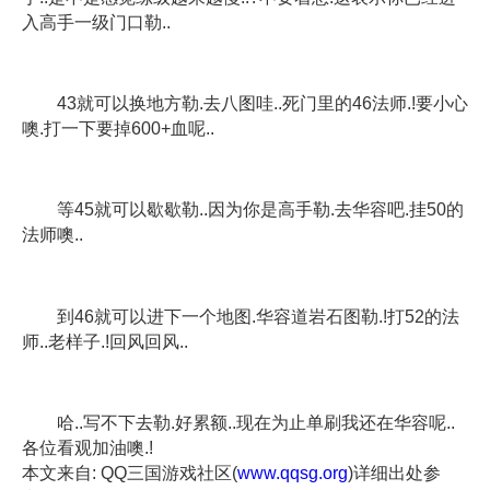
入高手一级门口勒..
43就可以换地方勒.去八图哇..死门里的46法师.!要小心
噢.打一下要掉600+血呢..
等45就可以歇歇勒..因为你是高手勒.去华容吧.挂50的
法师噢..
到46就可以进下一个地图.华容道岩石图勒.!打52的法
师..老样子.!回风回风..
哈..写不下去勒.好累额..现在为止单刷我还在华容呢..
各位看观加油噢.!
本文来自: QQ三国游戏社区(
www.qqsg.org
)详细出处参