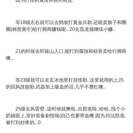
因为打怪的速度和费药程度.
等18级左右就可以去鹊坡打黄金兵勒.还能卖旗子和圈
圈(棉质黄巾)给行脚商赚钱呢...20去迅龙领继续小赚..
21的时候去轩辕山入口.能打到腐蚀和枯骨卖给行脚商
噢..
等23级就可以去玄冰池里打挂怪勒..这里就用的上JS
的回风技能勒.武器加上吸血的话.几乎不费红噢..
25级去风雷壁..这时候就爽啦..出群攻啦..哈哈..找个小
奶娘跟上.穿好装备刷怪咯(自己也要带血噢.因为JS法防底.
被打到好疼的...0