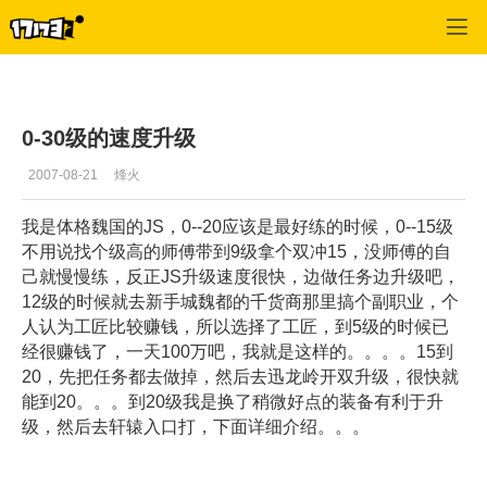
专区_《QQ三国》
>
剑侍
>
正文
0-30级的速度升级
2007-08-21
烽火
我是体格魏国的JS，0--20应该是最好练的时候，0--15级
不用说找个级高的师傅带到9级拿个双冲15，没师傅的自
己就慢慢练，反正JS升级速度很快，边做任务边升级吧，
12级的时候就去新手城魏都的千货商那里搞个副职业，个
人认为工匠比较赚钱，所以选择了工匠，到5级的时候已
经很赚钱了，一天100万吧，我就是这样的。。。。15到
20，先把任务都去做掉，然后去迅龙岭开双升级，很快就
能到20。。。到20级我是换了稍微好点的装备有利于升
级，然后去轩辕入口打，下面详细介绍。。。