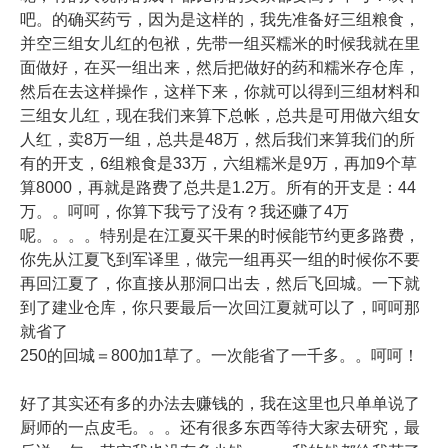
吧。的确买药亏，因为是这样的，我先准备好三组粮食，
并空三组女儿红的包袱，先带一组买糯米的时候我就在里
面做好，在买一组出来，然后把做好的药和糯米存仓库，
然后在去这样操作，这样下来，你就可以得到三组材料和
三组女儿红，现在我们来算下总帐，总共是可用做六组女
人红，卖8万一组，总共是48万，然后我们来算我们的所
有的开支，6组粮食是33万，六组糯米是9万，再加9个草
算8000，再就是路费了总共是1.2万。所有的开支是：44
万。。呵呵，你算下我亏了没有？我还赚了4万
呢。。。。特别是在江夏买干果的时候能节约更多路费，
你先从江夏飞到军译里，做完一组再买一组的时候你不要
再回江夏了，你直接从那洞口出去，然后飞回城。一下就
到了建业仓库，你只要最后一次回江夏就可以了，呵呵那
就省了
250的回城＝800加1草了。一次能省了一千多。。呵呵！
好了其实还有多的办法去赚钱的，我在这里也只单单说了
厨师的一点皮毛。。。还有很多东西等待大家去研究，最