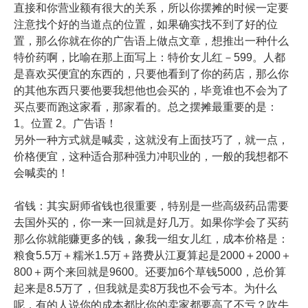
直接和你营业额有很大的关系，所以你摆摊的时候一定要
注意找个好的当道点的位置，如果确实找不到了好的位
置，那么你就在你的广告语上做点文章，想推出一种什么
特价药啊，比喻在那上面写上：特价女儿红－599。人都
是喜欢买便宜的东西的，只要他看到了你的药店，那么你
的其他东西只要他要我想他也会买的，毕竟谁也不会为了
买点要而跑这家看，那家看的。总之摆摊最重要的是：
1。位置 2。广告语！
另外一种方式就是喊卖，这就没有上面技巧了，就一点，
价格便宜，这种适合那种强力冲职业的，一般的我想都不
会喊卖的！
省钱：其实厨师省钱也很重要，特别是一些高级药品需要
去国外买的，你一来一回就是好几万。如果你学会了买药
那么你就能赚更多的钱，象我一组女儿红，成本价格是：
粮食5.5万＋糯米1.5万＋路费从江夏算起是2000＋2000＋
800＋两个来回就是9600。还要加6个草钱5000，总价算
起来是8.5万了，但我就是卖8万我也不会亏本。为什么
呢，有的人说你的成本都比你的卖家都要高了不亏？吹牛